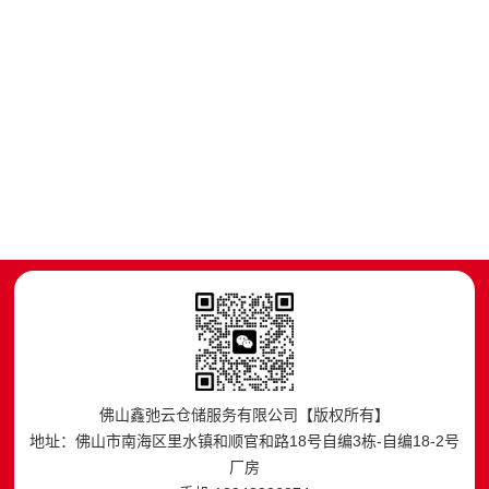
佛山鑫弛云仓储服务有限公司【版权所有】
地址：佛山市南海区里水镇和顺官和路18号自编3栋-自编18-2号
厂房