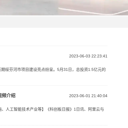
2023-06-03 22:23:41
合作，近期绥芬河市项目建设亮点纷呈。5月31日，总投资1.5亿元的
视频介绍
2023-06-01 21:40:04
型算力基础设施、人工智能技术产业等】《科创板日报》1日讯、阿里云与