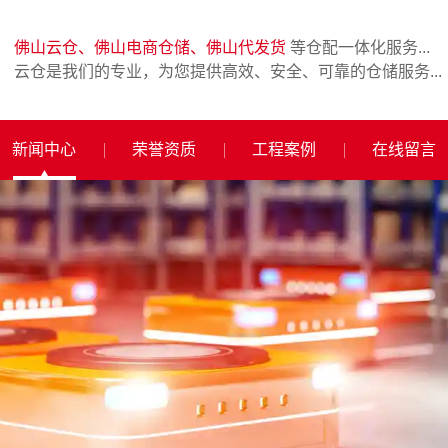
佛山云仓、佛山电商仓储、佛山代发货
等仓配一体化服务...
云仓是我们的专业，为您提供高效、安全、可靠的仓储服务...
新闻中心
荣誉资质
工程案例
在线留言