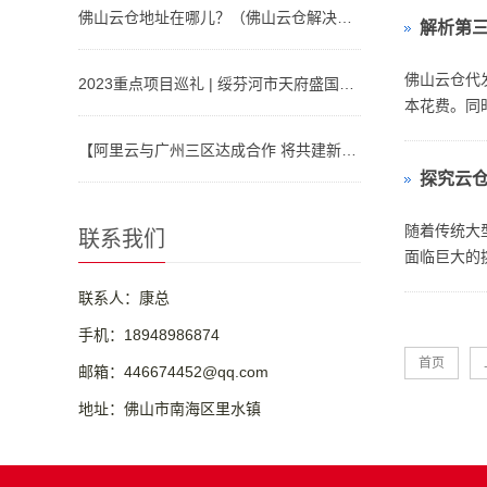
佛山云仓地址在哪儿？（佛山云仓解决方案）
解析第
佛山云仓代
2023重点项目巡礼 | 绥芬河市天府盛国际物流产业园：对俄“云仓平台”
本花费。同
【阿里云与广州三区达成合作 将共建新型算力基础设施、人工智能等】视频介绍
探究云
随着传统大
联系我们
面临巨大的
联系人：康总
手机：18948986874
首页
邮箱：446674452@qq.com
地址：佛山市南海区里水镇