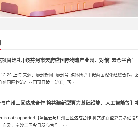
闻
重点项目巡礼 | 绥芬河市天府盛国际物流产业园：对俄“云仓平台”
6-02 12:26 上海 来源：澎湃新闻 ·澎湃号·媒体抢抓中俄两国深化经贸
府盛国际物流产业园项目破土动工，预···
云与广州三区达成合作 将共建新型算力基础设施、人工智能等】
rowser is not supported【阿里云与广州三区达成合作 将共建新
、白云、南沙三区今日发布合作。···