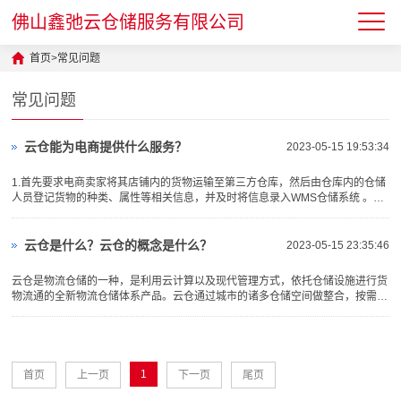
佛山鑫弛云仓储服务有限公司
首页
>
常见问题
常见问题
云仓能为电商提供什么服务？
2023-05-15 19:53:34
1.首先要求电商卖家将其店铺内的货物运输至第三方仓库，然后由仓库内的仓储
人员登记货物的种类、属性等相关信息，并及时将信息录入WMS仓储系统 。2.
仓库工作人员需要清点货物信息，核对确认，然后粘贴相应的···
云仓是什么？云仓的概念是什么？
2023-05-15 23:35:46
云仓是物流仓储的一种，是利用云计算以及现代管理方式，依托仓储设施进行货
物流通的全新物流仓储体系产品。云仓通过城市的诸多仓储空间做整合，按需配
对，通过对仓储地理位置及仓储产品种类的划分，优化仓配体系，满···
1
首页
上一页
下一页
尾页