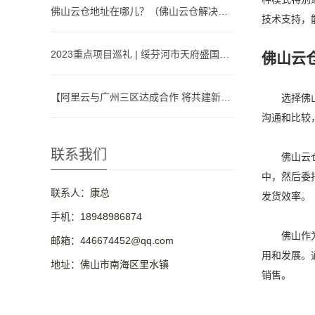
佛山云仓地址在哪儿？（佛山云仓解决方案）
技术支持，
2023重点项目巡礼 | 绥芬河市天府盛国际物流产业园：对俄“云仓平台”
佛山云
【阿里云与广州三区达成合作 将共建新型算力基础设施、人工智能等】视频介绍
选择佛
沟通和比较
联系我们
佛山云
中，然后委
联系人：康总
发货效率。
手机：18948986874
佛山作
邮箱：446674452@qq.com
用和发展。
地址：佛山市南海区里水镇
销售。