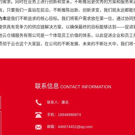
的需求。同时在业务上进行创新和变革，不断推出更优秀的方案和服务来
信，只要我们一直站在前沿，不断推陈出新、创新求变，我们就永远都能
为本
是我们不断追求的核心目标。我们将客户需求放在第一位，通过协同
提供具有竞争力的供应链解决方案，以确保最终的目标能够达到——促进
弛云仓
储服务有限公司是一个体现员工价值的体系，以此促进企业和员工
贯彻于云仓这个大家庭，在公司的不断发展、未来的不断壮大中，我们将
联系信息
CONTACT INFORMATION
联系人：康总
手机：18948986874
邮箱：446674452@qq.com