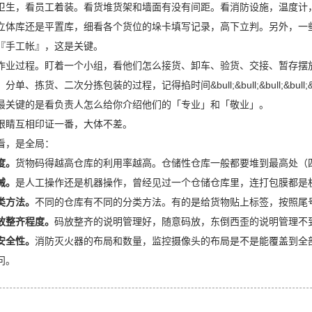
卫生，看员工着装。看货堆货架和墙面有没有间距。看消防设施，温度计
立体库还是平置库，细看各个货位的垛卡填写记录，高下立判。另外，一
『手工帐』，这是关键。
作业过程。盯着一个小组，看他们怎么接货、卸车、验货、交接、暂存摆
、拣货、二次分拣包装的过程，记得掐时间&bull;&bull;&bull;&bull;&bull
最关键的是看负责人怎么给你介绍他们的「专业」和「敬业」。
眼睛互相印证一番，大体不差。
看，是全局：
度。
货物码得越高仓库的利用率越高。仓储性仓库一般都要堆到最高处（
械。
是人工操作还是机器操作，曾经见过一个仓储仓库里，连打包膜都是
类方法。
不同的仓库有不同的分类方法。有的是给货物贴上标签，按照尾
放整齐程度。
码放整齐的说明管理好，随意码放，东倒西歪的说明管理不
安全性。
消防灭火器的布局和数量，监控摄像头的布局是不是能覆盖到全
问。