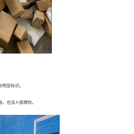
有明显标识。
。
路，也没人搭理你。