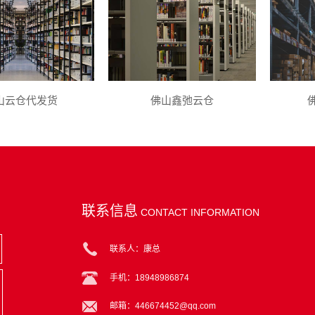
山云仓代发货
佛山鑫弛云仓
联系信息
CONTACT INFORMATION
联系人：康总
手机：18948986874
邮箱：446674452@qq.com