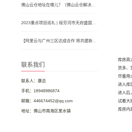
佛山云仓地址在哪儿？（佛山云仓解决方案）
2023重点项目巡礼 | 绥芬河市天府盛国际物流产业园：对俄“云仓平台”
【阿里云与广州三区达成合作 将共建新型算力基础设施、人工智能等】视频介绍
库房高
联系我们
货多、
尽量用
联系人：康总
进入库
手机：18948986874
进入后
邮箱：446674452@qq.com
试着大
库房内
地址：佛山市南海区里水镇