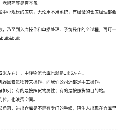
，老鼠药等是否齐备。
些中小规模的库房，无论用不用系统，有经验的仓库经理都会
放，乃至到入库操作和单据处理、系统操作的全过程。再盯一
;&bull;
四米左右），中转物流仓库也就是1米5左右。
机器围着货物转来操作，向我们公司还都是手工操作。
号排列；有的是按照货物属性；有的是按照货物目的站。
到位，也浪费空间。
部角落，进出仓库是不是有专门的手续，陌生人出现在仓库里