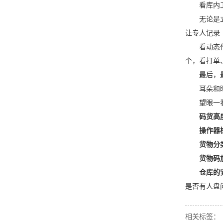
看库内
无论是
让专人记录
看动态
个，看打单、分单
最后，
耳朵和
望眼一
码货高
操作器
货物分
货物码
仓库的
是否有人盘
相关标签：