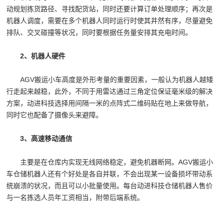
动规划拣货路径、寻找配货站，同时还要计算订单处理顺序；再次是
机器人调度，需要在多个机器人同时运行时使其井然有序，尽量避免
排队、交叉碰撞等状况，同时要根据任务量安排其充电时间。
2、机器人硬件
AGV搬运小车高度是外形考量的重要因素，一般认为机器人越矮
行走起来越稳，此外，不同于用雷达通过三角定位保证毫米级的解决
方案，动进科技选择用间隔一米的点阵式二维码贴在地上来做导航，
同时它也配备了摄像头来避障。
3、高速移动通信
主要是在仓库内实现无线网络稳定，避免机器断网。AGV搬运小
车仓储机器人还有个好处是各自并联，不会出现某一设备损坏带动系
统崩溃的状况，而且可以小批量使用。每台动进科技仓储机器人售价
与一名拣选人员年工资相当，附带后端系统。