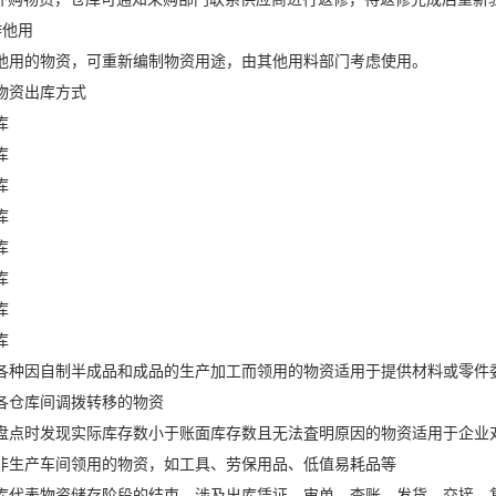
作他用
他用的物资，可重新编制物资用途，由其他用料部门考虑使用。
物资出库方式
库
库
库
库
库
库
库
库
各种因自制半成品和成品的生产加工而领用的物资适用于提供材料或零件
各仓库间调拨转移的物资
盘点时发现实际库存数小于账面库存数且无法査明原因的物资适用于企业
非生产车间领用的物资，如工具、劳保用品、低值易耗品等
库代表物资储存阶段的结束，涉及出库凭证、审单、查账、发货、交接、