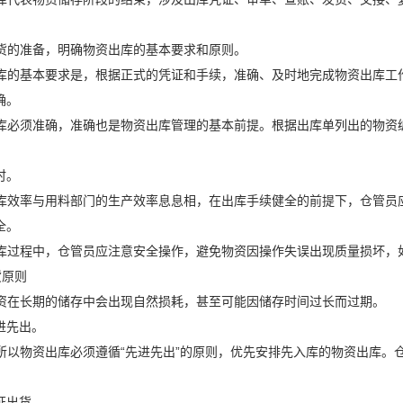
货的准备，明确物资出库的基本要求和原则。
库的基本要求是，根据正式的凭证和手续，准确、及时地完成物资出库工
确。
库必须准确，准确也是物资出库管理的基本前提。根据出库单列出的物资
时。
库效率与用料部门的生产效率息息相，在出库手续健全的前提下，仓管员
全。
库过程中，仓管员应注意安全操作，避免物资因操作失误出现质量损坏，
货原则
资在长期的储存中会出现自然损耗，甚至可能因储存时间过长而过期。
先进先出。
所以物资出库必须遵循“先进先出”的原则，优先安排先入库的物资出库。
凭证出货。