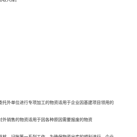
委托外单位进行专项加工的物资适用于企业因基建项目领用的
对外销售的物资适用于因各种原因需要报废的物资
复核、记账等一系列工作。为确保物资出库的顺利进行，企业