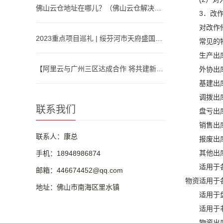
佛山云仓地址在哪儿？（佛山云仓解决方案）
3．改
对改作
2023重点项目巡礼 | 绥芬河市天府盛国际物流产业园：对俄“云仓平台”
常见的
生产出
【阿里云与广州三区达成合作 将共建新型算力基础设施、人工智能等】视频介绍
外协出
基建出
调拨出
联系我们
盘亏出
销售出
联系人：康总
报废出
其他出
手机：18948986874
适用于
邮箱：446674452@qq.com
物资适用于
地址：佛山市南海区里水镇
适用于
适用于
物资出